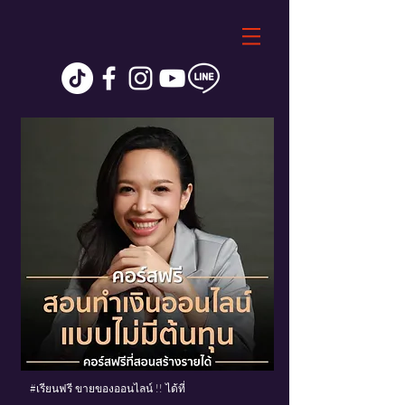
#เรียนฟรี ขายของออนไลน์ !! ได้ที่