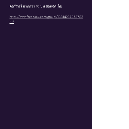
คอร์สฟรี มากกว่า 10 บท สอนจัดเต็ม
https://www.facebook.com/groups/13814287853782
61/