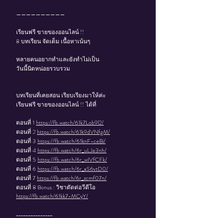
——————————
เรียนฟรี ขายของออนไลน์ !!
8 บทเรียน จัดเต็ม เนื้อหาเน้นๆ
หลายคนอยากทำและยังทำไม่เป็น
วันนี้นิดหน่อยรวบรวม
บทเรียนที่เคยสอน เรียบเรียงมาให้ค่ะ
เรียนฟรี ขายของออนไลน์ !! ได้ที่
ตอนที่ 1
https://fb.watch/61k7Lob9l2/
ตอนที่ 2
https://fb.watch/61k9dVNfgM/
ตอนที่ 3
https://fb.watch/61knF-ceBi/
ตอนที่ 4
https://fb.watch/6r_uLJe3nh/
ตอนที่ 5
https://fb.watch/6r_wIVfCFk/
ตอนที่ 6
https://fb.watch/6r_xS6vtD0/
ตอนที่ 7
https://fb.watch/6r_zcmf07n/
ตอนที่ 8 Bonus : วิชาตัดต่อวีดีโอ
https://fb.watch/61kk7-MCyY/
_______________